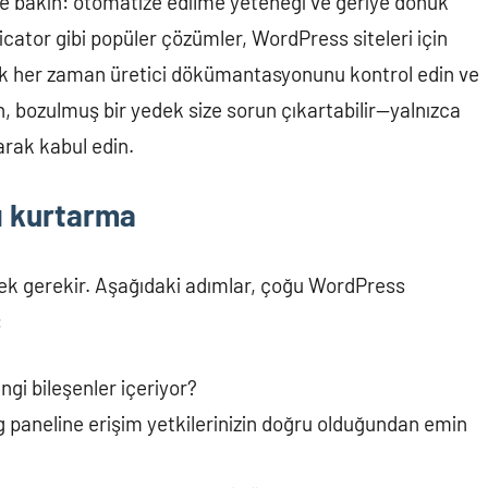
e bakın: otomatize edilme yeteneği ve geriye dönük
cator gibi popüler çözümler, WordPress siteleri için
cak her zaman üretici dökümantasyonunu kontrol edin ve
, bozulmuş bir yedek size sorun çıkartabilir—yalnızca
arak kabul edin.
ı kurtarma
mek gerekir. Aşağıdaki adımlar, çoğu WordPress
:
angi bileşenler içeriyor?
 paneline erişim yetkilerinizin doğru olduğundan emin