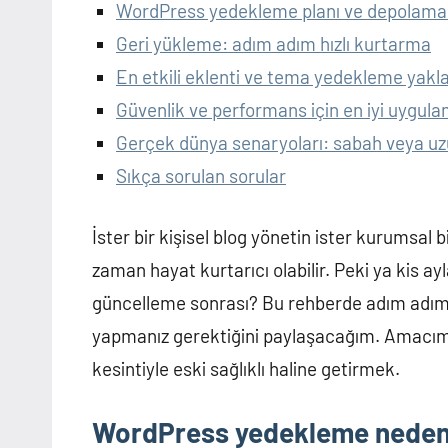
WordPress yedekleme planı ve depolama
Geri yükleme: adım adım hızlı kurtarma
En etkili eklenti ve tema yedekleme yakla
Güvenlik ve performans için en iyi uygula
Gerçek dünya senaryoları: sabah veya uz
Sıkça sorulan sorular
İster bir kişisel blog yönetin ister kurumsal 
zaman hayat kurtarıcı olabilir. Peki ya kis a
güncelleme sonrası? Bu rehberde adım adım, u
yapmanız gerektiğini paylaşacağım. Amacımız
kesintiyle eski sağlıklı haline getirmek.
WordPress yedekleme neden