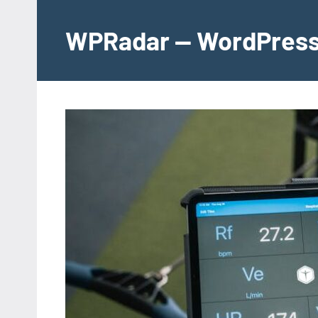
İçeriğe
geç
WPRadar — WordPress 