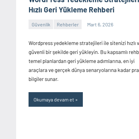
Hızlı Geri Yükleme Rehberi
Güvenlik
Rehberler
Mart 6, 2026
admin
Yorum
yapılmamış
Wordpress yedekleme stratejileri ile sitenizi hızlı 
güvenli bir şekilde geri yükleyin. Bu kapsamlı rehb
temel planlardan geri yükleme adımlarına, en iyi
araçlara ve gerçek dünya senaryolarına kadar pra
bilgiler sunar.
Okumaya devam et