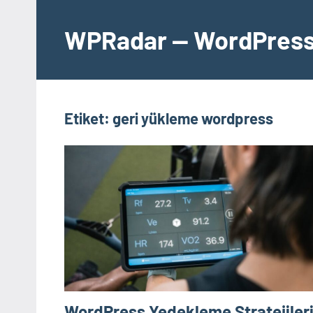
İçeriğe
geç
WPRadar — WordPress 
Etiket:
geri yükleme wordpress
WordPress Yedekleme Stratejileri