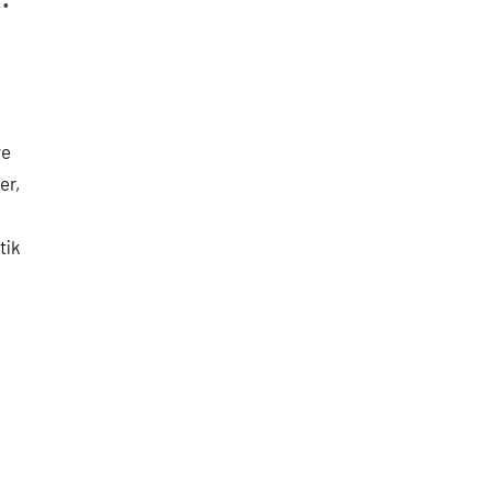
ve
er,
tik