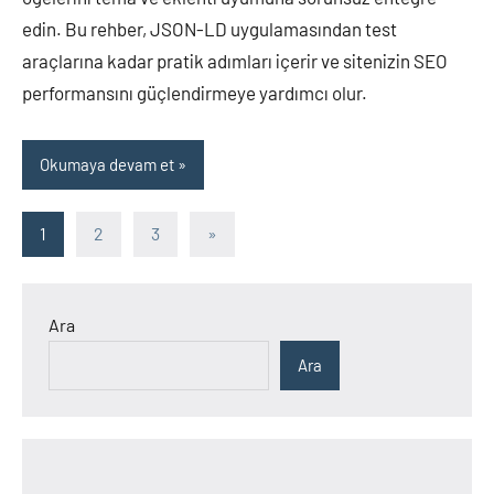
edin. Bu rehber, JSON-LD uygulamasından test
araçlarına kadar pratik adımları içerir ve sitenizin SEO
performansını güçlendirmeye yardımcı olur.
Okumaya devam et
Yazı
Sonraki
1
2
3
»
yazılar
sayfalaması
Ara
Ara