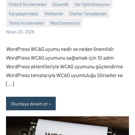
Eklenti İncelemeleri
Güvenlik
Hız Optimizasyonu
Karşılaştırmalar
Rehberler
Starter Templateler
admin
Yorum
Tema İncelemeleri
WooCommerce
yapılmamış
Nisan 20, 2026
WordPress WCAG uyumu nedir ve neden önemlidir
WordPress WCAG uyumunu sağlamak için 10 adım
WordPress eklentileriyle WCAG uyumunu güçlendirme
WordPress temalarıyla WCAG uyumluluğu Görseller ve
[…]
Okumaya devam et