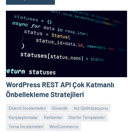
WordPress REST API Çok Katmanlı
Önbellekleme Stratejileri
Eklenti İncelemeleri
Güvenlik
Hız Optimizasyonu
Karşılaştırmalar
Rehberler
Starter Templateler
admin
Yorum
Tema İncelemeleri
WooCommerce