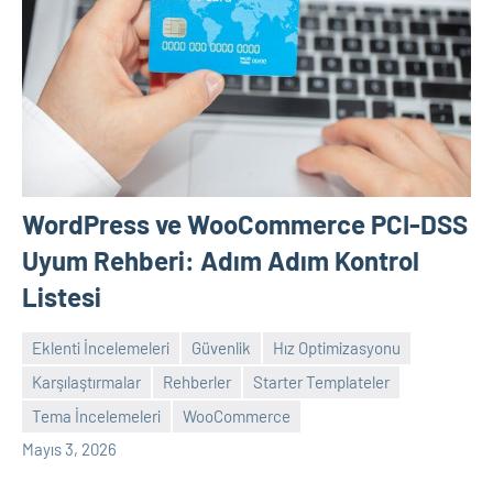
WordPress ve WooCommerce PCI-DSS
Uyum Rehberi: Adım Adım Kontrol
Listesi
Eklenti İncelemeleri
Güvenlik
Hız Optimizasyonu
Karşılaştırmalar
Rehberler
Starter Templateler
admin
Yorum
Tema İncelemeleri
WooCommerce
yapılmamış
Mayıs 3, 2026