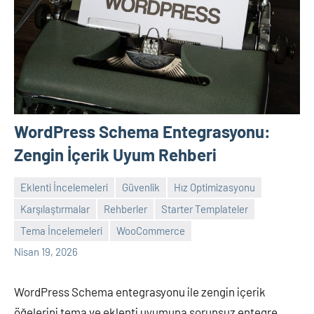
WordPress Schema Entegrasyonu:
Zengin İçerik Uyum Rehberi
Eklenti İncelemeleri
Güvenlik
Hız Optimizasyonu
Karşılaştırmalar
Rehberler
Starter Templateler
admin
Yorum
Tema İncelemeleri
WooCommerce
yapılmamış
Nisan 19, 2026
WordPress Schema entegrasyonu ile zengin içerik
öğelerini tema ve eklenti uyumuna sorunsuz entegre