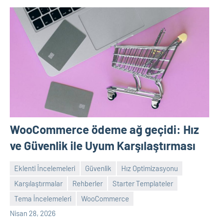
WooCommerce ödeme ağ geçidi: Hız
ve Güvenlik ile Uyum Karşılaştırması
Eklenti İncelemeleri
Güvenlik
Hız Optimizasyonu
Karşılaştırmalar
Rehberler
Starter Templateler
admin
Yorum
Tema İncelemeleri
WooCommerce
yapılmamış
Nisan 28, 2026