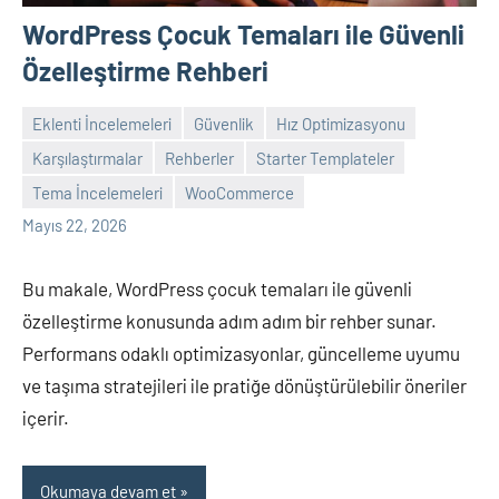
WordPress Çocuk Temaları ile Güvenli
Özelleştirme Rehberi
Eklenti İncelemeleri
Güvenlik
Hız Optimizasyonu
Karşılaştırmalar
Rehberler
Starter Templateler
admin
Yorum
Tema İncelemeleri
WooCommerce
yapılmamış
Mayıs 22, 2026
Bu makale, WordPress çocuk temaları ile güvenli
özelleştirme konusunda adım adım bir rehber sunar.
Performans odaklı optimizasyonlar, güncelleme uyumu
ve taşıma stratejileri ile pratiğe dönüştürülebilir öneriler
içerir.
Okumaya devam et