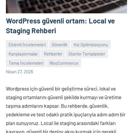
WordPress güvenli ortam: Local ve
Staging Rehberi
Eklenti İncelemeleri
Güvenlik
Hız Optimizasyonu
Karşılaştırmalar
Rehberler
Starter Templateler
admin
Yorum
Tema İncelemeleri
WooCommerce
yapılmamış
Nisan 27, 2026
Wordpress için güvenli bir geliştirme süreci, lokal ve
staging ortamlarını güvenli şekilde kurmayı ve üretime
taşıma adımlarını kapsar. Bu rehberde, güvenlik,
yedekleme ve test odaklı pratik ipuçlarıyla adım adım bir
plan sunuyoruz. Local ile staging arasındaki farkları
kavrayıp, güvenli bir deploy akışı kurmak için gerekli