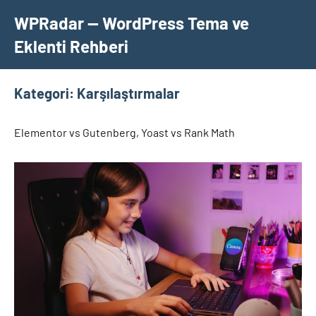
İçeriğe
WPRadar — WordPress Tema ve
geç
Eklenti Rehberi
Kategori:
Karşılaştırmalar
Elementor vs Gutenberg, Yoast vs Rank Math