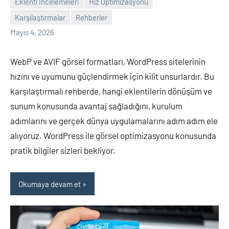
Eklenti İncelemeleri
Hız Optimizasyonu
Karşılaştırmalar
Rehberler
admin
Yorum
Mayıs 4, 2026
yapılmamış
WebP ve AVIF görsel formatları, WordPress sitelerinin
hızını ve uyumunu güçlendirmek için kilit unsurlardır. Bu
karşılaştırmalı rehberde, hangi eklentilerin dönüşüm ve
sunum konusunda avantaj sağladığını, kurulum
adımlarını ve gerçek dünya uygulamalarını adım adım ele
alıyoruz. WordPress ile görsel optimizasyonu konusunda
pratik bilgiler sizleri bekliyor.
Okumaya devam et