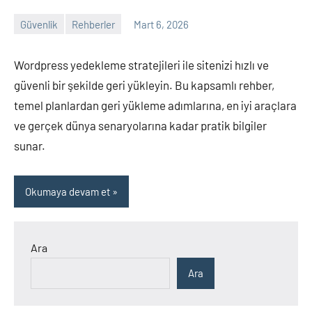
Güvenlik
Rehberler
Mart 6, 2026
admin
Yorum
yapılmamış
Wordpress yedekleme stratejileri ile sitenizi hızlı ve
güvenli bir şekilde geri yükleyin. Bu kapsamlı rehber,
temel planlardan geri yükleme adımlarına, en iyi araçlara
ve gerçek dünya senaryolarına kadar pratik bilgiler
sunar.
Okumaya devam et
Ara
Ara