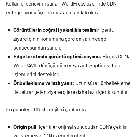
kullanıcı deneyimi sunar. WordPress üzerinde CDN
entegrasyonu üç ana noktada faydalı olur:
Görüntülerin coğrafi yakınlıkla teslimi
: İçerik,
ziyaretçinin konumuna göre en yakın edge
sunucusundan sunulur.
Edge tarafında görüntü optimizasyonu
: Birçok CDN,
WebP/AVIF dönüşümünü veya auto-optimisation
işlemlerini destekler.
Önbellekleme ve hızlı yanıt
: Uzun süreli önbellekleme
ile tekrar gelen ziyaretçilere daha hızlı içerik sunulur.
En popüler CDN stratejileri şunlardır:
Origin pull
: İçerikler orijinal sunucudan CDN’e çekilir
ve istemciye CDN üzerinden iletilir.