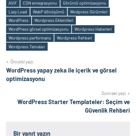
AVIF
CDN entegrasyonu
Görüntü optimizasyonu
Lazy Load
WebP dönüşümü
Wodpress Sürümleri
WordPress
Wordpress Eklentileri
Etiketler
WordPress görsel optimizasyonu
Wordpress Haberleri
Wordpress performans
Wordpress Rehberi
Wordpress Temaları
Yazı
Önceki yazı
WordPress yapay zeka ile içerik ve görsel
gezinmesi
optimizasyonu
Sonraki yazı
WordPress Starter Templateler: Seçim ve
Güvenlik Rehberi
Bir yanıt yazın