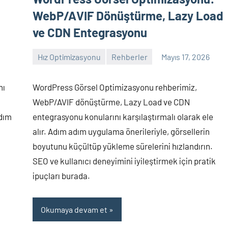
WebP/AVIF Dönüştürme, Lazy Load
ve CDN Entegrasyonu
Hız Optimizasyonu
Rehberler
Mayıs 17, 2026
admin
Yorum
yapılmamış
nı
WordPress Görsel Optimizasyonu rehberimiz,
WebP/AVIF dönüştürme, Lazy Load ve CDN
adım
entegrasyonu konularını karşılaştırmalı olarak ele
alır. Adım adım uygulama önerileriyle, görsellerin
boyutunu küçültüp yükleme sürelerini hızlandırın.
SEO ve kullanıcı deneyimini iyileştirmek için pratik
ipuçları burada.
Okumaya devam et