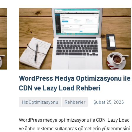
WordPress Medya Optimizasyonu ile
CDN ve Lazy Load Rehberi
Hız Optimizasyonu
Rehberler
Şubat 25, 2026
admin
Yorum
yapılmamış
WordPress medya optimizasyonu ile CDN, Lazy Load
ve önbellekleme kullanarak görsellerin yüklenmesini