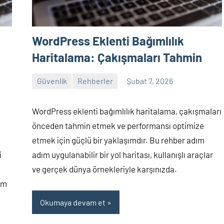
WordPress Eklenti Bağımlılık
Haritalama: Çakışmaları Tahmin
Güvenlik
Rehberler
Şubat 7, 2026
admin
Yorum
yapılmamış
WordPress eklenti bağımlılık haritalama, çakışmaları
önceden tahmin etmek ve performansı optimize
etmek için güçlü bir yaklaşımdır. Bu rehber adım
i
adım uygulanabilir bir yol haritası, kullanışlı araçlar
ve gerçek dünya örnekleriyle karşınızda.
ım
Okumaya devam et