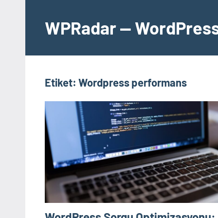
İçeriğe
geç
WPRadar — WordPress 
Etiket:
Wordpress performans
WordPress Sorgu Optimizasyonu: