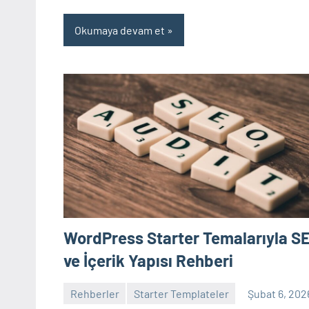
Okumaya devam et
WordPress Starter Temalarıyla S
ve İçerik Yapısı Rehberi
Rehberler
Starter Templateler
Şubat 6, 202
admin
Yorum