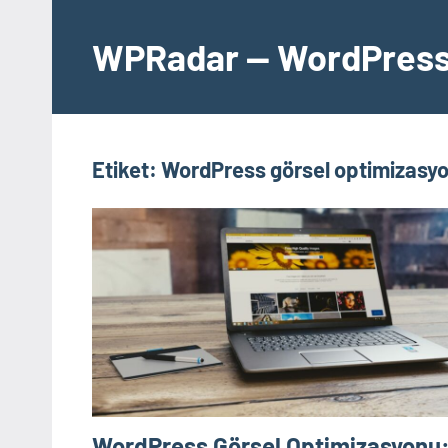
İçeriğe
geç
WPRadar — WordPress 
Etiket:
WordPress görsel optimizasy
WordPress Görsel Optimizasyonu