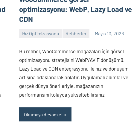
ad
optimizasyonu: WebP, Lazy Load ve
CDN
Hız Optimizasyonu
Rehberler
Mayıs 10, 2026
admin
Yorum
yapılmamış
Bu rehber, WooCommerce mağazaları için görsel
optimizasyonu stratejisini WebP/AVIF dönüşümü,
Lazy Load ve CDN entegrasyonu ile hız ve dönüşüm
artışına odaklanarak anlatır. Uygulamalı adımlar ve
gerçek dünya önerileriyle, mağazanızın
k
performansını kolayca yükseltebilirsiniz.
Okumaya devam et