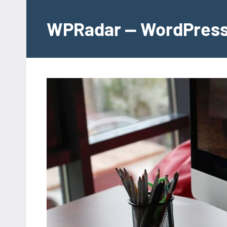
İçeriğe
geç
WPRadar — WordPress 