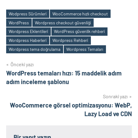
Wodpress Sürümleri
WooCommerce hızlı checkout
WordPress
Wordpress checkout güvenliği
Wordpress Eklentileri
WordPress güvenlik rehberi
Etiketler
Wordpress Haberleri
Wordpress Rehberi
Wordpress tema doğrulama
Wordpress Temaları
Yazı
Önceki yazı
WordPress temaları hızı: 15 maddelik adım
gezinmesi
adım inceleme şablonu
Sonraki yazı
WooCommerce görsel optimizasyonu: WebP,
Lazy Load ve CDN
Bir yanıt yazın