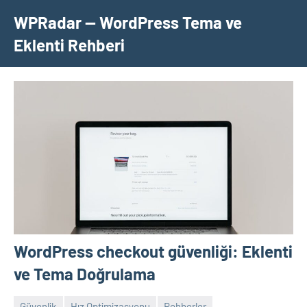
İçeriğe
WPRadar — WordPress Tema ve
geç
Eklenti Rehberi
WordPress checkout güvenliği: Eklenti
ve Tema Doğrulama
Güvenlik
Hız Optimizasyonu
Rehberler