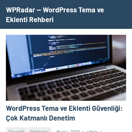
İçeriğe
WPRadar — WordPress Tema ve
geç
Eklenti Rehberi
WordPress Tema ve Eklenti Güvenliği:
Çok Katmanlı Denetim
Güvenlik
Rehberler
Mart 4, 2026
admin