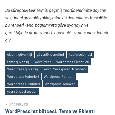
Bu süreçteki fikirlerimiz, geçmiş tecrübelerimize dayanır
ve güncel güvenlik yaklaşımlarıyla desteklenir. Kesinlikle
bu rehberi kendi bağlamınıza göre uyarlayın ve
gerektiğinde profesyonel bir güvenlik uzmanından destek
alın.
eklenti güvenliği
güvenlik denetimi
kod incelemesi
tema güvenliği
WordPress
Wordpress Eklentileri
WordPress güvenliği
WordPress güvenlik rehberi
Etiketler
Wordpress Haberleri
Wordpress Rehberi
Wordpress sürümleri
Wordpress Temaları
yayın öncesi testler
Yazı
Önceki yazı
WordPress hız bütçesi: Tema ve Eklenti