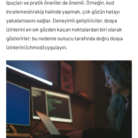
İpuçları ve pratik öneriler de önemli. Örneğin,
kod
incelemesini
ekip halinde yapmak, çok gözün hatayı
yakalamasını sağlar. Deneyimli geliştiriciler, dosya
izinlerini en sık gözden kaçan noktalardan biri olarak
gösterirler; bu nedenle sunucu tarafında doğru dosya
izinlerini (chmod) uygulayın.