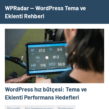
İçeriğe
WPRadar — WordPress Tema ve
geç
Eklenti Rehberi
WordPress hız bütçesi: Tema ve
Eklenti Performans Hedefleri
Güvenlik
Hız Optimizasyonu
Rehberler