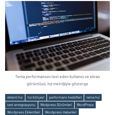
Tema performansını test eden kullanıcı ve ekran
görüntüsü, hız metriğiyle gösterge
eklenti hız
hız bütçesi
performans hedefleri
tema hız
test entegrasyonu
Wodpress Sürümleri
WordPress
Etiketler
Wordpress Eklentileri
Wordpress Haberleri