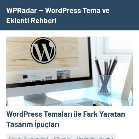
İçeriğe
WPRadar — WordPress Tema ve
geç
Eklenti Rehberi
WordPress Temaları ile Fark Yaratan
Tasarım İpuçları
Eklenti İncelemeleri
Güvenlik
Hız Optimizasyonu