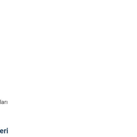
ları
eri