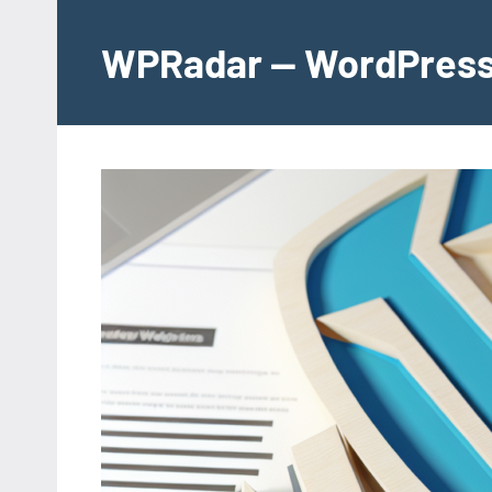
İçeriğe
geç
WPRadar — WordPress 