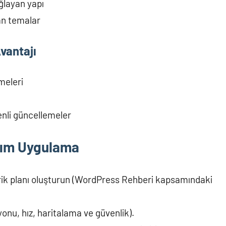
ğlayan yapı
an temalar
vantajı
meleri
nli güncellemeler
dım Uygulama
erik planı oluşturun (WordPress Rehberi kapsamındaki
yonu, hız, haritalama ve güvenlik).