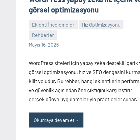
görsel optimizasyonu
Eklenti İncelemeleri
Hız Optimizasyonu
Rehberler
admin
Yorum
Mayıs 16, 2026
yapılmamış
WordPress siteleri için yapay zeka destekli içerik
görsel optimizasyonu, hız ve SEO dengesini kurm
kilit yoludur. Bu rehber, hangi eklentilerin perfor
ve güvenlik açısından öne çıktığını karşılaştırır;
gerçek dünya uygulamalarıyla practiceler sunar.
Okumaya devam et