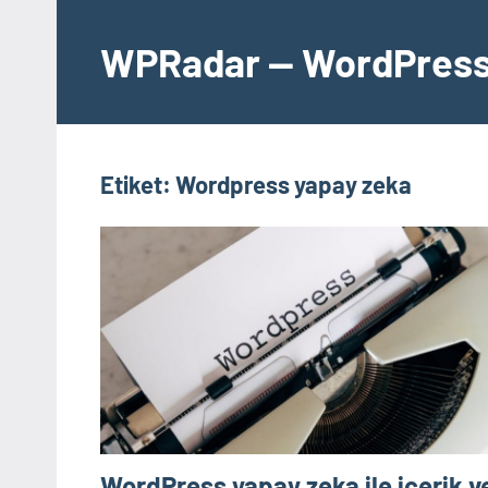
İçeriğe
geç
WPRadar — WordPress 
Etiket:
Wordpress yapay zeka
WordPress yapay zeka ile içerik v