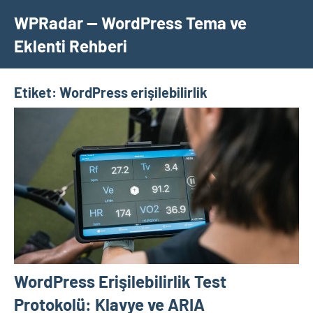
İçeriğe
WPRadar — WordPress Tema ve
geç
Eklenti Rehberi
Etiket:
WordPress erişilebilirlik
WordPress Erişilebilirlik Test
Protokolü: Klavye ve ARIA