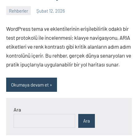
Rehberler
Şubat 12, 2026
admin
Yorum
yapılmamış
WordPress tema ve eklentilerinin erişilebilirlik odaklı bir
test protokolü ile incelenmesi; klavye navigasyonu, ARIA
etiketleri ve renk kontrastı gibi kritik alanların adım adım
kontrolünü içerir. Bu rehber, gerçek dünya senaryoları ve
pratik ipuçlarıyla uygulanabilir bir yol haritası sunar.
Okumaya devam et
Ara
Ara