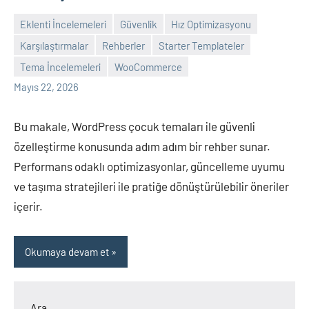
Eklenti İncelemeleri
Güvenlik
Hız Optimizasyonu
Karşılaştırmalar
Rehberler
Starter Templateler
admin
Yorum
Tema İncelemeleri
WooCommerce
yapılmamış
Mayıs 22, 2026
Bu makale, WordPress çocuk temaları ile güvenli
özelleştirme konusunda adım adım bir rehber sunar.
Performans odaklı optimizasyonlar, güncelleme uyumu
ve taşıma stratejileri ile pratiğe dönüştürülebilir öneriler
içerir.
Okumaya devam et
Ara