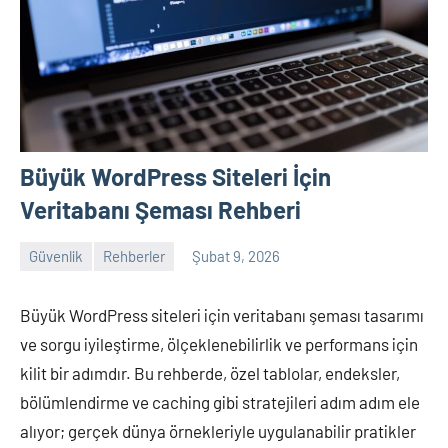
Büyük WordPress Siteleri İçin
Veritabanı Şeması Rehberi
Güvenlik
Rehberler
Şubat 9, 2026
admin
Yorum
yapılmamış
Büyük WordPress siteleri için veritabanı şeması tasarımı
ve sorgu iyileştirme, ölçeklenebilirlik ve performans için
kilit bir adımdır. Bu rehberde, özel tablolar, endeksler,
bölümlendirme ve caching gibi stratejileri adım adım ele
alıyor; gerçek dünya örnekleriyle uygulanabilir pratikler