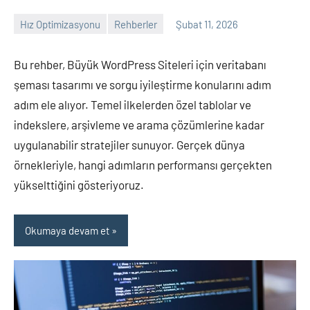
Hız Optimizasyonu
Rehberler
Şubat 11, 2026
admin
Yorum
yapılmamış
Bu rehber, Büyük WordPress Siteleri için veritabanı
şeması tasarımı ve sorgu iyileştirme konularını adım
adım ele alıyor. Temel ilkelerden özel tablolar ve
indekslere, arşivleme ve arama çözümlerine kadar
uygulanabilir stratejiler sunuyor. Gerçek dünya
örnekleriyle, hangi adımların performansı gerçekten
yükselttiğini gösteriyoruz.
Okumaya devam et