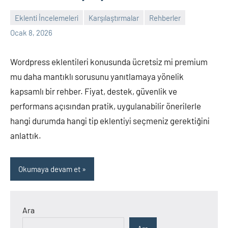
Eklenti İncelemeleri
Karşılaştırmalar
Rehberler
admin
Yorum
Ocak 8, 2026
yapılmamış
Wordpress eklentileri konusunda ücretsiz mi premium
mu daha mantıklı sorusunu yanıtlamaya yönelik
kapsamlı bir rehber. Fiyat, destek, güvenlik ve
performans açısından pratik, uygulanabilir önerilerle
hangi durumda hangi tip eklentiyi seçmeniz gerektiğini
anlattık.
Okumaya devam et
Ara