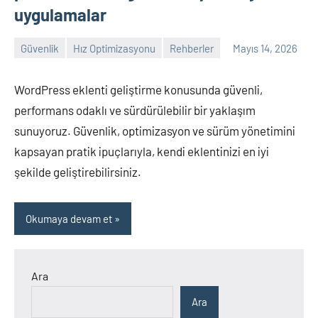
uygulamalar
Güvenlik
Hız Optimizasyonu
Rehberler
Mayıs 14, 2026
admin
Yorum
yapılmamış
WordPress eklenti geliştirme konusunda güvenli,
performans odaklı ve sürdürülebilir bir yaklaşım
sunuyoruz. Güvenlik, optimizasyon ve sürüm yönetimini
kapsayan pratik ipuçlarıyla, kendi eklentinizi en iyi
şekilde geliştirebilirsiniz.
Okumaya devam et
Ara
Ara