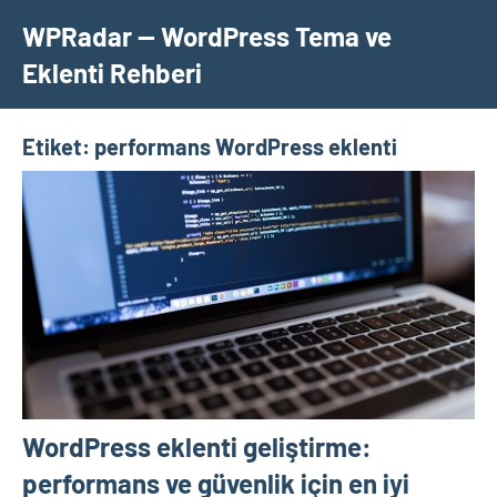
İçeriğe
WPRadar — WordPress Tema ve
geç
Eklenti Rehberi
Etiket:
performans WordPress eklenti
WordPress eklenti geliştirme:
performans ve güvenlik için en iyi