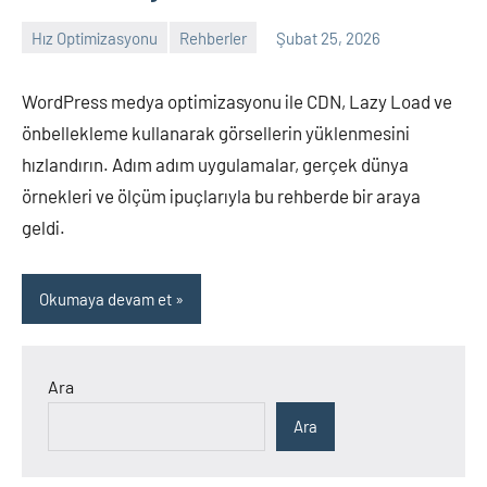
Hız Optimizasyonu
Rehberler
Şubat 25, 2026
admin
Yorum
yapılmamış
WordPress medya optimizasyonu ile CDN, Lazy Load ve
önbellekleme kullanarak görsellerin yüklenmesini
hızlandırın. Adım adım uygulamalar, gerçek dünya
örnekleri ve ölçüm ipuçlarıyla bu rehberde bir araya
geldi.
Okumaya devam et
Ara
Ara