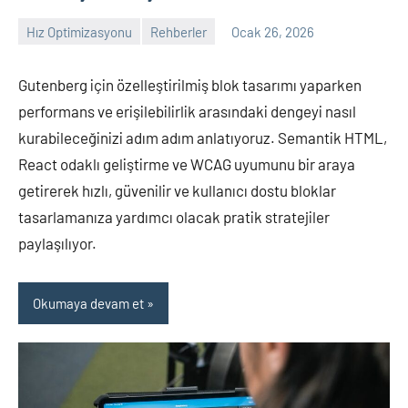
Hız Optimizasyonu
Rehberler
Ocak 26, 2026
admin
Yorum
yapılmamış
Gutenberg için özelleştirilmiş blok tasarımı yaparken
performans ve erişilebilirlik arasındaki dengeyi nasıl
kurabileceğinizi adım adım anlatıyoruz. Semantik HTML,
React odaklı geliştirme ve WCAG uyumunu bir araya
getirerek hızlı, güvenilir ve kullanıcı dostu bloklar
tasarlamanıza yardımcı olacak pratik stratejiler
paylaşılıyor.
Okumaya devam et